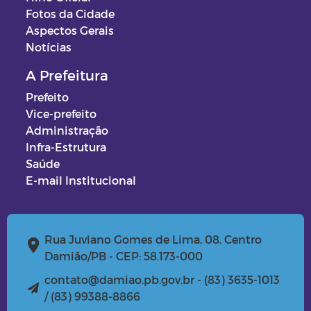
Fotos da Cidade
Aspectos Gerais
Notícias
A Prefeitura
Prefeito
Vice-prefeito
Administração
Infra-Estrutura
Saúde
E-mail Institucional
Rua Juviano Gomes de Lima, 08, Centro
Damião/PB - CEP: 58.173-000
contato@damiao.pb.gov.br - (83) 3635-1013
/ (83) 99388-8866