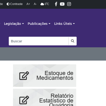
º
ade
Contraste
A+
A-
0
C
Legislação
Publicações
Links Úteis