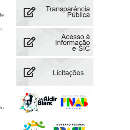
de
s.
do