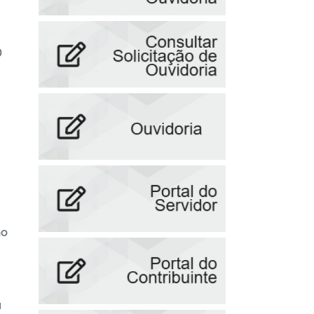
0
ão
u