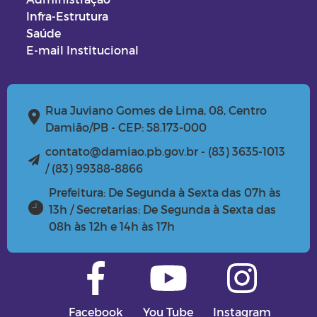
Infra-Estrutura
Saúde
E-mail Institucional
Rua Juviano Gomes de Lima, 08, Centro
Damião/PB - CEP: 58.173-000
contato@damiao.pb.gov.br - (83) 3635-1013
/ (83) 99388-8866
Prefeitura: De Segunda à Sexta das 07h às
13h / Secretarias: De Segunda à Sexta das
08h às 12h e 14h às 17h
Facebook
You Tube
Instagram