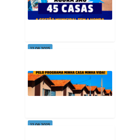
Geral
12.08.2025
O município ganha mais 20
casas! Agora são 45 no total.
Geral
12.08.2025