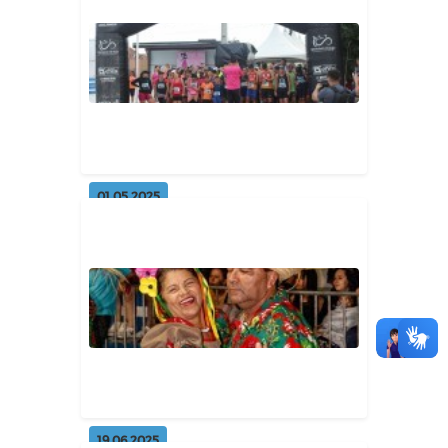
25 unidades habitacionais por
meio do programa Minha Casa
Mi...
Geral
01.05.2025
Corrida da Mulher 2025
movimenta as ruas de Damião-PB
com es...
Geral
19.06.2025