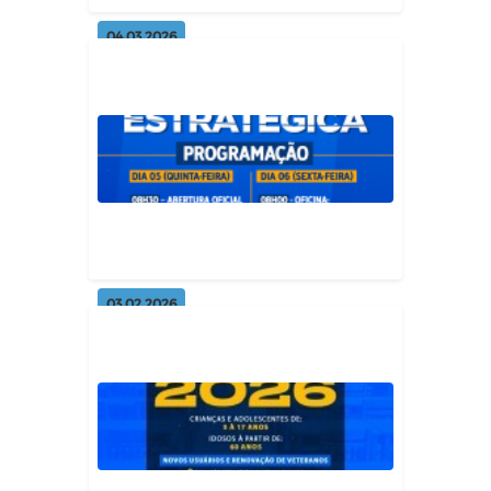
04.03.2026
Prefeitura municipal realiza
cadastramento para entrega de
p...
Geral
03.02.2026
SUAS Damião promove Jornada
Estratégica de Planejamento 🤝