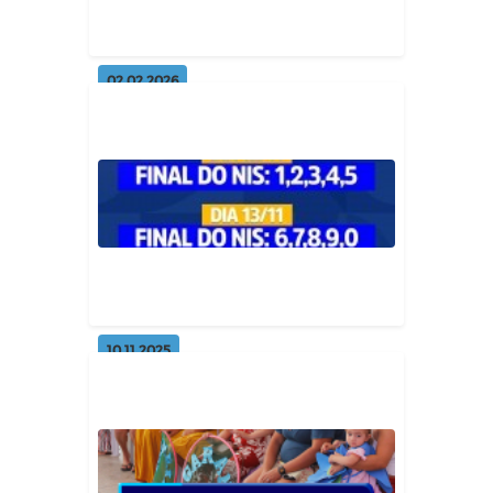
Geral
02.02.2026
Inscrições para o SCFV 2026!
Geral
10.11.2025
🎄 Abono Natalino Municipal 🎁