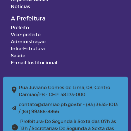
Notícias
A Prefeitura
Prefeito
Vice-prefeito
Administração
Infra-Estrutura
Saúde
E-mail Institucional
Rua Juviano Gomes de Lima, 08, Centro
Damião/PB - CEP: 58.173-000
contato@damiao.pb.gov.br - (83) 3635-1013
/ (83) 99388-8866
Prefeitura: De Segunda à Sexta das 07h às
13h / Secretarias: De Segunda à Sexta das