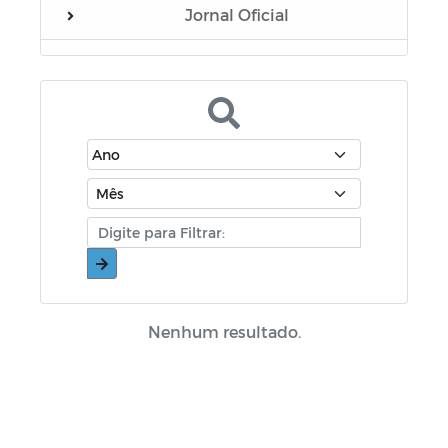
Jornal Oficial
Concurso Público
Editais
Documentos
Eleição Conselho Tutelar 2019
Relatório Resumido da Execução
Orçamentária - RREO
Contratações Diretas
Nenhum resultado.
Eleição Conselho Tutelar 2023
Horários Funcionários