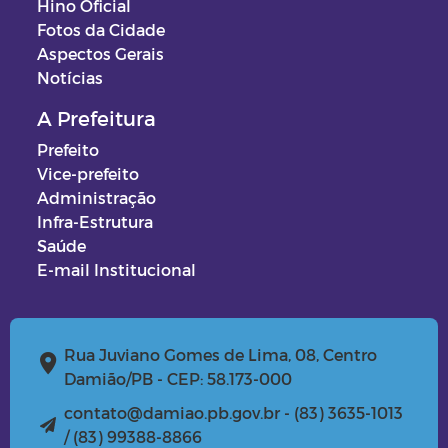
Hino Oficial
Fotos da Cidade
Aspectos Gerais
Notícias
A Prefeitura
Prefeito
Vice-prefeito
Administração
Infra-Estrutura
Saúde
E-mail Institucional
Rua Juviano Gomes de Lima, 08, Centro
Damião/PB - CEP: 58.173-000
contato@damiao.pb.gov.br - (83) 3635-1013
/ (83) 99388-8866