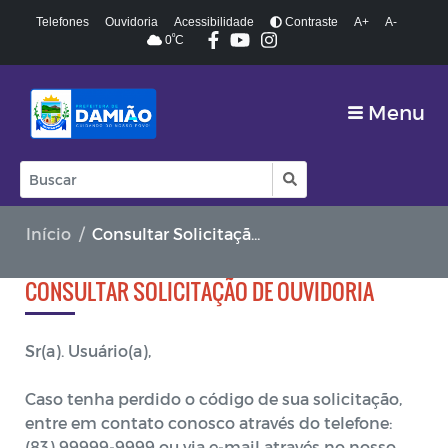
Telefones
Ouvidoria
Acessibilidade
Contraste
A+
A-
º
0
C
Menu
Início
Consultar Solicitação de Ouvidoria
CONSULTAR SOLICITAÇÃO DE OUVIDORIA
Sr(a). Usuário(a),
Caso tenha perdido o código de sua solicitação,
entre em contato conosco através do telefone:
(83) 99999-9999 ou via e-mail através no nosso