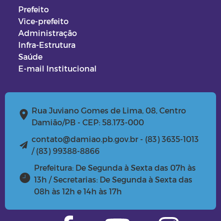
Prefeito
Vice-prefeito
Administração
Infra-Estrutura
Saúde
E-mail Institucional
Rua Juviano Gomes de Lima, 08, Centro
Damião/PB - CEP: 58.173-000
contato@damiao.pb.gov.br - (83) 3635-1013
/ (83) 99388-8866
Prefeitura: De Segunda à Sexta das 07h às
13h / Secretarias: De Segunda à Sexta das
08h às 12h e 14h às 17h