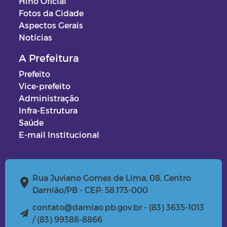
Hino Oficial
Fotos da Cidade
Aspectos Gerais
Notícias
A Prefeitura
Prefeito
Vice-prefeito
Administração
Infra-Estrutura
Saúde
E-mail Institucional
Rua Juviano Gomes de Lima, 08, Centro
Damião/PB - CEP: 58.173-000
contato@damiao.pb.gov.br - (83) 3635-1013
/ (83) 99388-8866