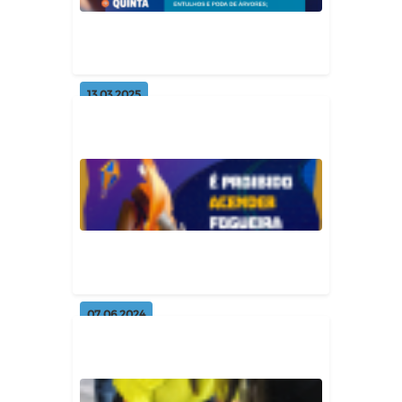
Geral
13.03.2025
A COLETA DO LIXO TEM DIA.
Geral
07.06.2024
Fogueiras no asfalto é proibido.