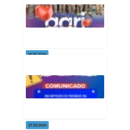
CONVITE
Geral
16.05.2024
Feliz dia do gari
Geral
27.03.2024