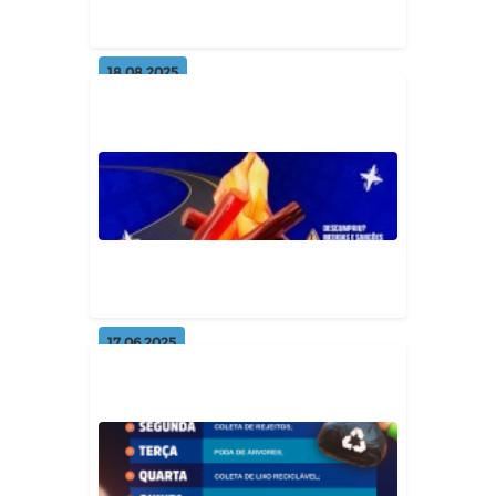
Geral
18.08.2025
Pavimentação no Sítio Gangorra
Geral
17.06.2025
Proibido acender fogueiras sobre
o asfalto! 🚫