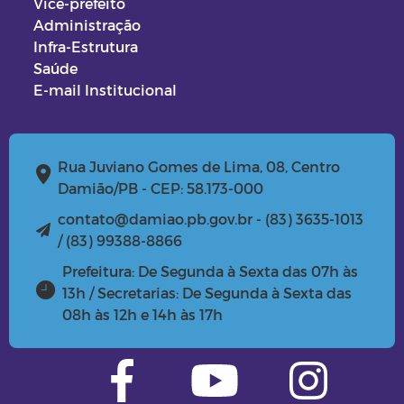
Vice-prefeito
Administração
Infra-Estrutura
Saúde
E-mail Institucional
Rua Juviano Gomes de Lima, 08, Centro
Damião/PB - CEP: 58.173-000
contato@damiao.pb.gov.br - (83) 3635-1013
/ (83) 99388-8866
Prefeitura: De Segunda à Sexta das 07h às
13h / Secretarias: De Segunda à Sexta das
08h às 12h e 14h às 17h