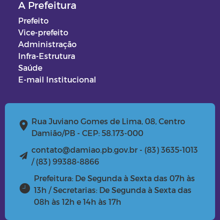
A Prefeitura
Prefeito
Vice-prefeito
Administração
Infra-Estrutura
Saúde
E-mail Institucional
Rua Juviano Gomes de Lima, 08, Centro
Damião/PB - CEP: 58.173-000
contato@damiao.pb.gov.br - (83) 3635-1013
/ (83) 99388-8866
Prefeitura: De Segunda à Sexta das 07h às
13h / Secretarias: De Segunda à Sexta das
08h às 12h e 14h às 17h