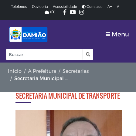
Telefones
Ouvidoria
Acessibilidade
Contraste
A+
A-
º
0
C
Menu
Início
A Prefeitura
Secretarias
Secretaria Municipal de Transporte
SECRETARIA MUNICIPAL DE TRANSPORTE