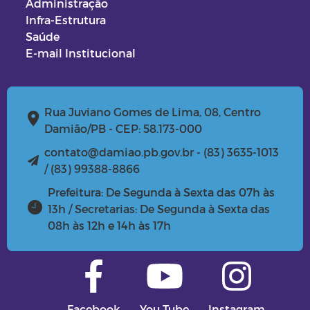
Administração
Infra-Estrutura
Saúde
E-mail Institucional
Rua Juviano Gomes de Lima, 08, Centro
Damião/PB - CEP: 58.173-000
contato@damiao.pb.gov.br - (83) 3635-1013
/ (83) 99388-8866
Prefeitura: De Segunda à Sexta das 07h às
13h / Secretarias: De Segunda à Sexta das
08h às 12h e 14h às 17h
Facebook
You Tube
Instagram