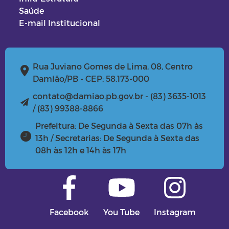
Saúde
E-mail Institucional
Rua Juviano Gomes de Lima, 08, Centro
Damião/PB - CEP: 58.173-000
contato@damiao.pb.gov.br - (83) 3635-1013
/ (83) 99388-8866
Prefeitura: De Segunda à Sexta das 07h às
13h / Secretarias: De Segunda à Sexta das
08h às 12h e 14h às 17h
Facebook
You Tube
Instagram