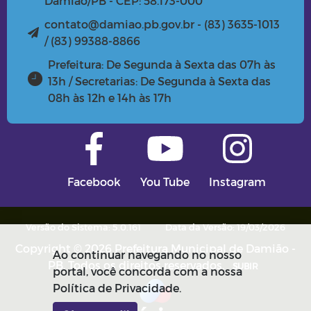
Damião/PB - CEP: 58.173-000
contato@damiao.pb.gov.br - (83) 3635-1013
/ (83) 99388-8866
Prefeitura: De Segunda à Sexta das 07h às
13h / Secretarias: De Segunda à Sexta das
08h às 12h e 14h às 17h
Facebook
You Tube
Instagram
Versão do Sistema: 5.0.161
Data da Versão: 19/03/2026
Copyright © 2026 Prefeitura Municipal de Damião -
Ao continuar navegando no nosso
PB. Todos os direitos reservados.
SUBIR
portal, você concorda com a nossa
Política de Privacidade.