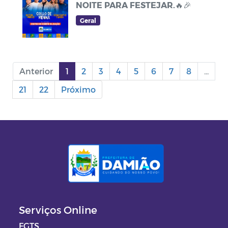
NOITE PARA FESTEJAR.🔥🎉
Geral
Anterior
1
2
3
4
5
6
7
8
...
21
22
Próximo
Serviços Online
FGTS