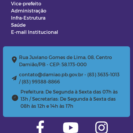
Vice-prefeito
Administração
Infra-Estrutura
Saúde
E-mail Institucional
Rua Juviano Gomes de Lima, 08, Centro
Damião/PB - CEP: 58.173-000
contato@damiao.pb.gov.br - (83) 3635-1013
/ (83) 99388-8866
Prefeitura: De Segunda à Sexta das 07h às
13h / Secretarias: De Segunda à Sexta das
08h às 12h e 14h às 17h