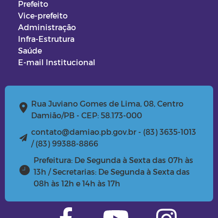
Prefeito
Vice-prefeito
Administração
Infra-Estrutura
Saúde
E-mail Institucional
Rua Juviano Gomes de Lima, 08, Centro
Damião/PB - CEP: 58.173-000
contato@damiao.pb.gov.br - (83) 3635-1013
/ (83) 99388-8866
Prefeitura: De Segunda à Sexta das 07h às
13h / Secretarias: De Segunda à Sexta das
08h às 12h e 14h às 17h